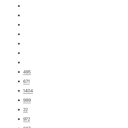
495
671
1404
999
22
972