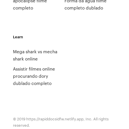
apocalípse filme
Forma da agua filme
completo
completo dublado
Learn
Mega shark vs mecha
shark online
Assistir filmes online
procurando dory
dublado completo
© 2019 https://rapiddocsidfw.netlify.app, Inc. All rights
reserved.